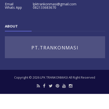
Email
lpktrankonmasi@gmail.com
Whats App
082133683670
ABOUT
PT.TRANKONMASI
Copyright ©
2026
LPK TRANKONMASI
All Right Reserved