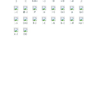
:)
:(
hihi
:-)
:D
=D
:-d
;(
;-(
@-)
:P
:o
:>)
(o)
:p
(p)
:-s
(m)
8-)
:-t
:-b
b-(
:-#
=p~
x-)
(k)