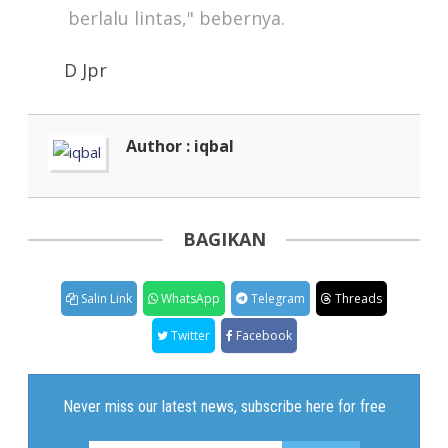
berlalu lintas," bebernya.
D Jpr
Author : iqbal
BAGIKAN
Salin Link
WhatsApp
Telegram
Threads
Twitter
Facebook