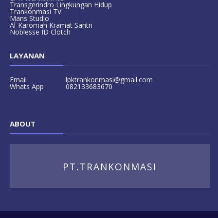
Transgerindro Lingkungan Hidup
Trankonmasi TV
Mans Studio
Al-Karomah Kramat Santri
Noblesse ID Clotch
LAYANAN
Email
lpktrankonmasi@gmail.com
Whats App
082133683670
ABOUT
PT.TRANKONMASI