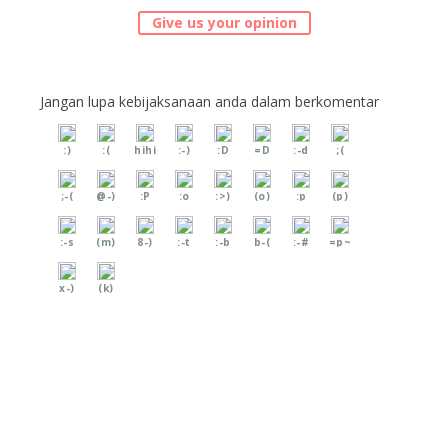
Give us your opinion
Jangan lupa kebijaksanaan anda dalam berkomentar
:)
:(
hihi
:-)
:D
=D
:-d
;(
;-(
@-)
:P
:o
:>)
(o)
:p
(p)
:-s
(m)
8-)
:-t
:-b
b-(
:-#
=p~
x-)
(k)