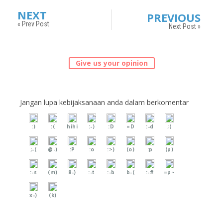
NEXT
PREVIOUS
« Prev Post
Next Post »
Give us your opinion
Jangan lupa kebijaksanaan anda dalam berkomentar
:)
:(
hihi
:-)
:D
=D
:-d
;(
;-(
@-)
:P
:o
:>)
(o)
:p
(p)
:-s
(m)
8-)
:-t
:-b
b-(
:-#
=p~
x-)
(k)