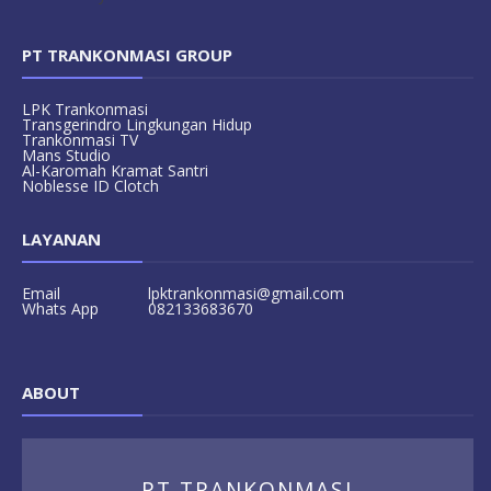
PT TRANKONMASI GROUP
LPK Trankonmasi
Transgerindro Lingkungan Hidup
Trankonmasi TV
Mans Studio
Al-Karomah Kramat Santri
Noblesse ID Clotch
LAYANAN
Email
lpktrankonmasi@gmail.com
Whats App
082133683670
ABOUT
PT.TRANKONMASI