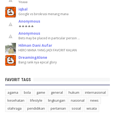
Yeaaa
iqbal
Google vs birokrasi menang mana
Anonymous
🔥🔥🔥🔥🔥
Anonymous
Bets may be placed in particular person …
Hilman Dani Aufar
HERO MANA YANG JADI FAVORIT KALIAN
DreamingAlone
Bang rank nya epical glory
FAVORIT TAGS
agama
bola
game
general
hukum
internasional
kesehatan
lifestyle
lingkungan
nasional
news
olahraga
pendidikan
pertanian
sosial
wisata