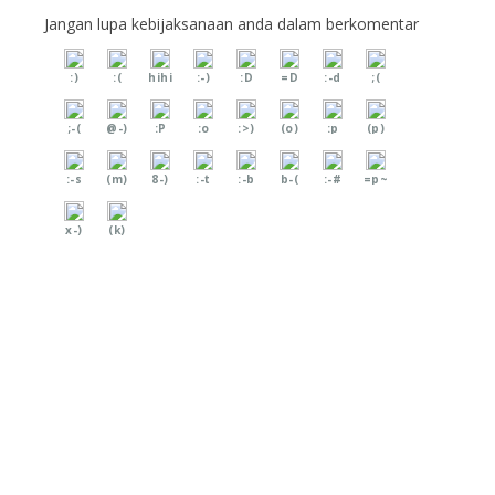
Jangan lupa kebijaksanaan anda dalam berkomentar
:)
:(
hihi
:-)
:D
=D
:-d
;(
;-(
@-)
:P
:o
:>)
(o)
:p
(p)
:-s
(m)
8-)
:-t
:-b
b-(
:-#
=p~
x-)
(k)