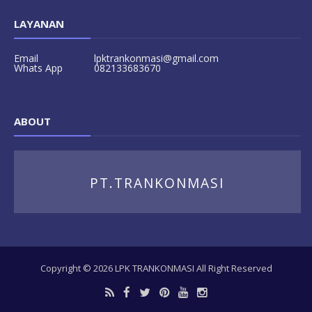
LAYANAN
Email
lpktrankonmasi@gmail.com
Whats App
082133683670
ABOUT
PT.TRANKONMASI
Copyright ©
2026
LPK TRANKONMASI
All Right Reserved