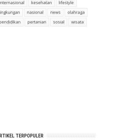
internasional
kesehatan
lifestyle
lingkungan
nasional
news
olahraga
pendidikan
pertanian
sosial
wisata
RTIKEL TERPOPULER