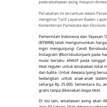
pada wisatawan asing maupun domest
Perubahan ini tercantum dalam Pera
mengenai Tarif Layanan Badan Laya
Kementerian Pariwisata dan Ekonomi K
Pemerintah Indonesia dan Yayasan 
(BTWRB) telah mengumumkan harga ti
ingin mengunjungi Candi Borobudu
Instagram @borobudurpark pada hari i
mulai berlaku efektif pada tangga
tiket reguler untuk wisatawan lokal 
dan balita. Untuk dewasa (yang berusi
Sedangkan untuk anak-anak dalam 
seharga Rp 25.000. Sementara itu, a
gratis tanpa dikenakan biaya tiket.
Di sisi lain, wisatawan asing akan 
atas 10 tahun), tiket dihargai sebe