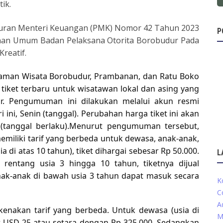
ik.
turan Menteri Keuangan (PMK) Nomor 42 Tahun 2023
P
nan Umum Badan Pelaksana Otorita Borobudur Pada
reatif.
Taman Wisata Borobudur, Prambanan, dan Ratu Boko
ket terbaru untuk wisatawan lokal dan asing yang
r. Pengumuman ini dilakukan melalui akun resmi
ni, Senin (tanggal). Perubahan harga tiket ini akan
l (tanggal berlaku).Menurut pengumuman tersebut,
memiliki tarif yang berbeda untuk dewasa, anak-anak,
a di atas 10 tahun), tiket dihargai sebesar Rp 50.000.
L
rentang usia 3 hingga 10 tahun, tiketnya dijual
nak-anak di bawah usia 3 tahun dapat masuk secara
K
C
A
dikenakan tarif yang berbeda. Untuk dewasa (usia di
M
sar USD 25 atau setara dengan Rp 325.000. Sedangkan