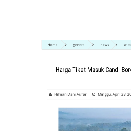
Home
general
news
wisa
Menkeu Sri Mulyani
Harga Tiket Masuk Candi Bor
Hilman Dani Aufar
Minggu, April 28, 2