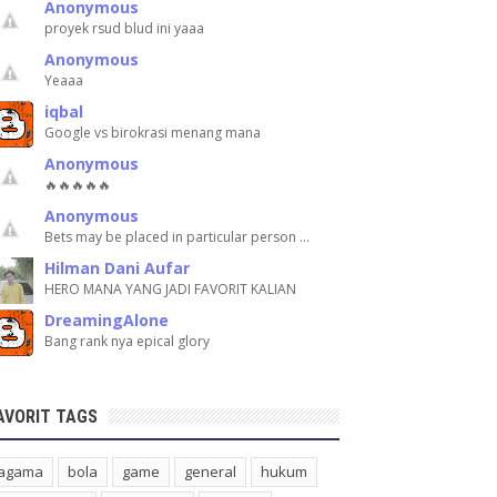
Anonymous
proyek rsud blud ini yaaa
Anonymous
Yeaaa
iqbal
Google vs birokrasi menang mana
Anonymous
🔥🔥🔥🔥🔥
Anonymous
Bets may be placed in particular person …
Hilman Dani Aufar
HERO MANA YANG JADI FAVORIT KALIAN
DreamingAlone
Bang rank nya epical glory
AVORIT TAGS
agama
bola
game
general
hukum